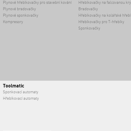
Plynové hřebíkovačky pro stavební kování
Hřebíkovačky na falcovanou kry
Plynové bradovačky
Bradovačky
Plynové sponkovačky
Hřebíkovačky na kolářské hřebí
Kompresory
Hřebíkovačky pro T-hřebíky
Sponkovačky
Toolmatic
Sponkovací automaty
Hřebíkovací automaty