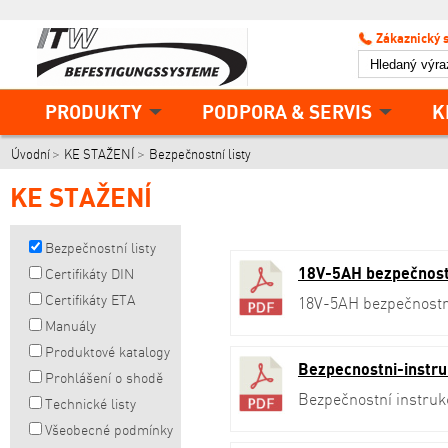
Zákaznický 
PRODUKTY
PODPORA & SERVIS
K
Úvodní
KE STAŽENÍ
Bezpečnostní listy
KE STAŽENÍ
Bezpečnostní listy
18V-5AH bezpečnostní
Certifikáty DIN
Certifikáty ETA
18V-5AH bezpečnostní 
Manuály
Produktové katalogy
Bezpecnostni-instr
Prohlášení o shodě
Bezpečnostní instruk
Technické listy
Všeobecné podmínky