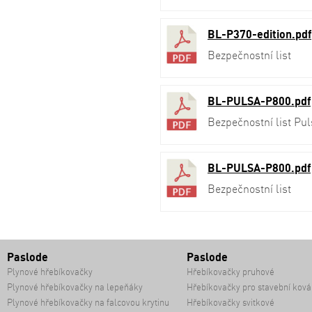
BL-P370-edition.pdf
Bezpečnostní list
BL-PULSA-P800.pdf
Bezpečnostní list Pu
BL-PULSA-P800.pdf
Bezpečnostní list
Paslode
Paslode
Plynové hřebíkovačky
Hřebíkovačky pruhové
Plynové hřebíkovačky na lepeňáky
Hřebíkovačky pro stavební ková
Plynové hřebíkovačky na falcovou krytinu
Hřebíkovačky svitkové