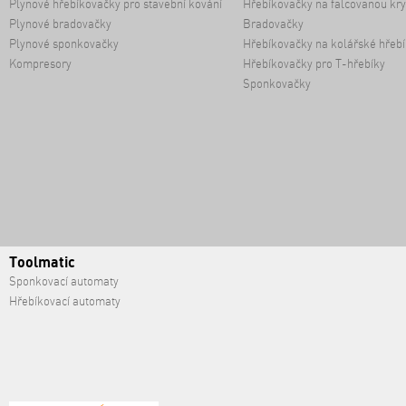
Plynové hřebíkovačky pro stavební kování
Hřebíkovačky na falcovanou kry
Plynové bradovačky
Bradovačky
Plynové sponkovačky
Hřebíkovačky na kolářské hřebí
Kompresory
Hřebíkovačky pro T-hřebíky
Sponkovačky
Toolmatic
Sponkovací automaty
Hřebíkovací automaty