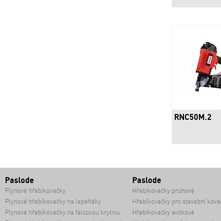
RNC50M.2
Paslode
Paslode
Plynové hřebíkovačky
Hřebíkovačky pruhové
Plynové hřebíkovačky na lepeňáky
Hřebíkovačky pro stavební ková
Plynové hřebíkovačky na falcovou krytinu
Hřebíkovačky svitkové