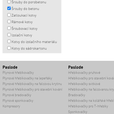
Šrouby do porobetonu
Šrouby do betonu
Zatloukací kotvy
Rámové kotvy
Šroubovací kotvy
Izolační kotvy
Kotvy do izolačního materiálu
Kotvy do sádrokartonu
Paslode
Paslode
Plynové hřebíkovačky
Hřebíkovačky pruhové
Plynové hřebíkovačky na lepeňáky
Hřebíkovačky pro stavební ková
Plynové hřebíkovačky na falcovou krytinu
Hřebíkovačky svitkové
Plynové hřebíkovačky pro stavební kování
Hřebíkovačky na falcovanou kry
Plynové bradovačky
Bradovačky
Plynové sponkovačky
Hřebíkovačky na kolářské hřebí
Kompresory
Hřebíkovačky pro T-hřebíky
Sponkovačky