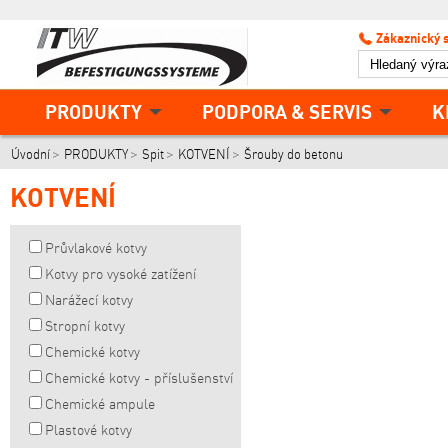
Zákaznický 
PRODUKTY
PODPORA & SERVIS
K
Úvodní
PRODUKTY
Spit
KOTVENÍ
Šrouby do betonu
KOTVENÍ
Průvlakové kotvy
Kotvy pro vysoké zatížení
Narážecí kotvy
Stropní kotvy
Chemické kotvy
Chemické kotvy - příslušenství
Chemické ampule
Plastové kotvy