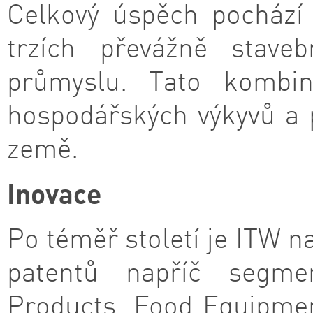
Celkový úspěch pochází
trzích převážně staveb
průmyslu. Tato kombina
hospodářských výkyvů a 
země.
Inovace
Po téměř století je ITW na
patentů napříč segmen
Products, Food Equipmen