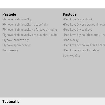
Paslode
Paslode
Plynové hřebíkovačky
Hřebíkovačky pruhové
Plynové hřebíkovačky na lepeňáky
Hřebíkovačky pro stavební ková
Plynové hřebíkovačky na falcovou krytinu
Hřebíkovačky svitkové
Plynové hřebíkovačky pro stavební kování
Hřebíkovačky na falcovanou kry
Plynové bradovačky
Bradovačky
Plynové sponkovačky
Hřebíkovačky na kolářské hřebí
Kompresory
Hřebíkovačky pro T-hřebíky
Sponkovačky
Toolmatic