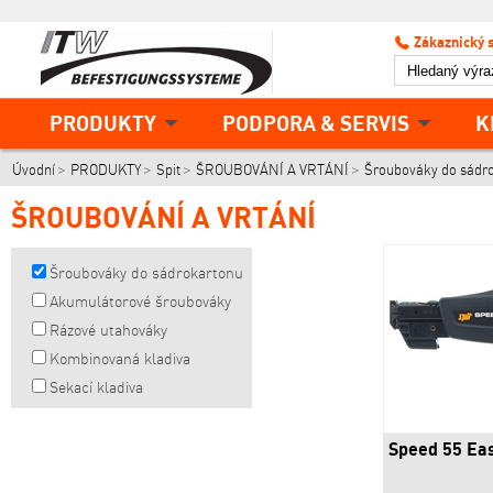
Zákaznický 
PRODUKTY
PODPORA & SERVIS
K
Úvodní
PRODUKTY
Spit
ŠROUBOVÁNÍ A VRTÁNÍ
Šroubováky do sádr
ŠROUBOVÁNÍ A VRTÁNÍ
Šroubováky do sádrokartonu
Akumulátorové šroubováky
Rázové utahováky
Kombinovaná kladiva
Sekací kladiva
Speed 55 Eas