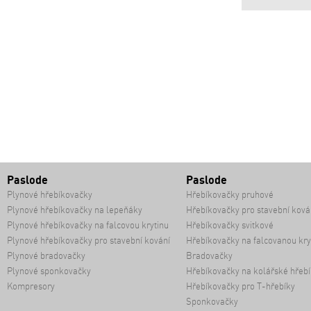
Paslode
Paslode
Plynové hřebíkovačky
Hřebíkovačky pruhové
Plynové hřebíkovačky na lepeňáky
Hřebíkovačky pro stavební ková
Plynové hřebíkovačky na falcovou krytinu
Hřebíkovačky svitkové
Plynové hřebíkovačky pro stavební kování
Hřebíkovačky na falcovanou kry
Plynové bradovačky
Bradovačky
Plynové sponkovačky
Hřebíkovačky na kolářské hřebí
Kompresory
Hřebíkovačky pro T-hřebíky
Sponkovačky