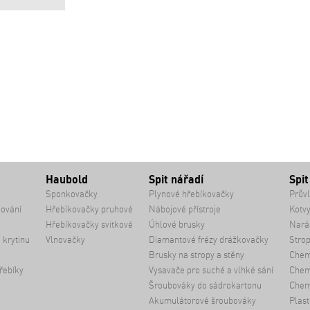
Haubold
Spit nářadí
Spit
Sponkovačky
Plynové hřebíkovačky
Průvl
kování
Hřebíkovačky pruhové
Nábojové přístroje
Kotvy
Hřebíkovačky svitkové
Úhlové brusky
Naráž
 krytinu
Vlnovačky
Diamantové frézy drážkovačky
Strop
Brusky na stropy a stěny
Chem
řebíky
Vysavače pro suché a vlhké sání
Chemi
Šroubováky do sádrokartonu
Chem
Akumulátorové šroubováky
Plast