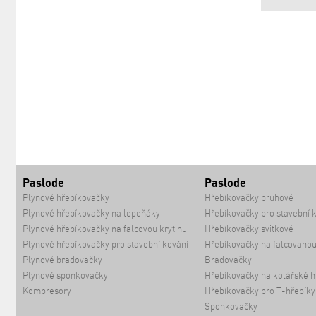
Paslode
Paslode
Plynové hřebíkovačky
Hřebíkovačky pruhové
Plynové hřebíkovačky na lepeňáky
Hřebíkovačky pro stavební 
Plynové hřebíkovačky na falcovou krytinu
Hřebíkovačky svitkové
Plynové hřebíkovačky pro stavební kování
Hřebíkovačky na falcovanou
Plynové bradovačky
Bradovačky
Plynové sponkovačky
Hřebíkovačky na kolářské h
Kompresory
Hřebíkovačky pro T-hřebíky
Sponkovačky