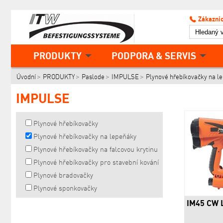
Zákaznic
PRODUKTY
PODPORA & SERVIS
Úvodní
PRODUKTY
Paslode
IMPULSE
Plynové hřebíkovačky na l
IMPULSE
Plynové hřebíkovačky
Plynové hřebíkovačky na lepeňáky
Plynové hřebíkovačky na falcovou krytinu
Plynové hřebíkovačky pro stavební kování
Plynové bradovačky
Plynové sponkovačky
IM45 CW 