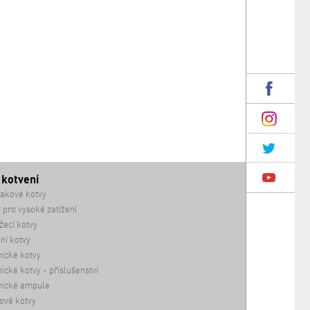
 kotvení
akové kotvy
 pro vysoké zatížení
ecí kotvy
ní kotvy
ické kotvy
cké kotvy - příslušenství
ické ampule
ové kotvy