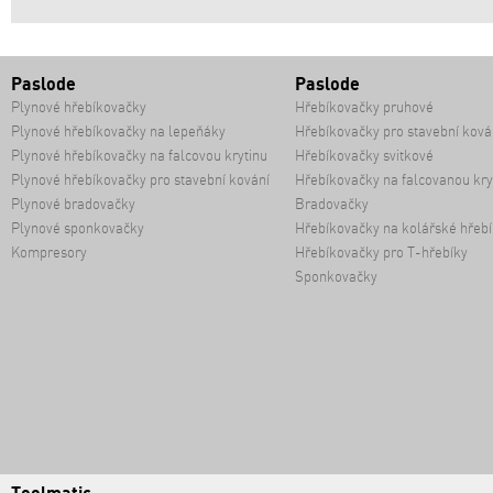
Paslode
Paslode
Plynové hřebíkovačky
Hřebíkovačky pruhové
Plynové hřebíkovačky na lepeňáky
Hřebíkovačky pro stavební ková
Plynové hřebíkovačky na falcovou krytinu
Hřebíkovačky svitkové
Plynové hřebíkovačky pro stavební kování
Hřebíkovačky na falcovanou kry
Plynové bradovačky
Bradovačky
Plynové sponkovačky
Hřebíkovačky na kolářské hřebí
Kompresory
Hřebíkovačky pro T-hřebíky
Sponkovačky