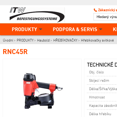
Zákaznický 
PRODUKTY
PODPORA & SERVIS
K
Úvodní
PRODUKTY
Haubold
HŘEBÍKOVAČKY
Hřebíkovačky svitkové
RNC45R
TECHNICKÉ D
Obj. číslo
Sbíjecí režim
Délka/Šířka/Výšk
Hmotnost
Kapacita zásobní
Délka hřebíku