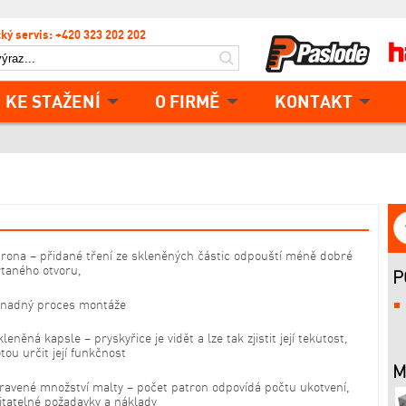
ký servis: +420 323 202 202
KE STAŽENÍ
O FIRMĚ
KONTAKT
rona – přidané tření ze skleněných částic odpouští méně dobré
rtaného otvoru,
P
snadný proces montáže
eněná kapsle – pryskyřice je vidět a lze tak zjistit její tekutost,
otou určit její funkčnost
M
avené množství malty – počet patron odpovídá počtu ukotvení,
tatelné požadavky a náklady