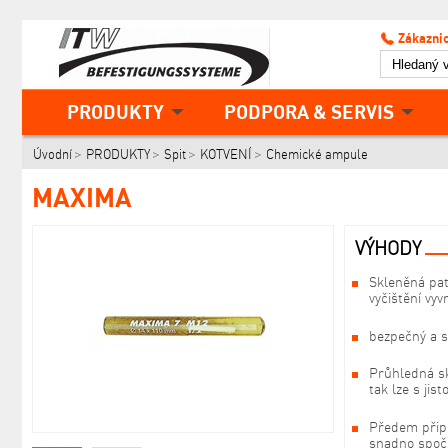
Zákaznic
PRODUKTY
PODPORA & SERVIS
Úvodní
PRODUKTY
Spit
KOTVENÍ
Chemické ampule
MAXIMA
VÝHODY
Skleněná pat
vyčištění vyv
bezpečný a 
Průhledná skl
tak lze s jist
Předem připr
snadno spoči