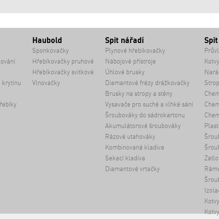
Haubold
Spit nářadí
Spit
Sponkovačky
Plynové hřebíkovačky
Průvl
kování
Hřebíkovačky pruhové
Nábojové přístroje
Kotvy
Hřebíkovačky svitkové
Úhlové brusky
Naráž
 krytinu
Vlnovačky
Diamantové frézy drážkovačky
Strop
Brusky na stropy a stěny
Chem
řebíky
Vysavače pro suché a vlhké sání
Chemi
Šroubováky do sádrokartonu
Chem
Akumulátorové šroubováky
Plast
Rázové utahováky
Šrou
Kombinovaná kladiva
Šrou
Sekací kladiva
Zatlo
Diamantové vrtačky
Rámo
Šroub
Izola
Kotvy
Kotvy