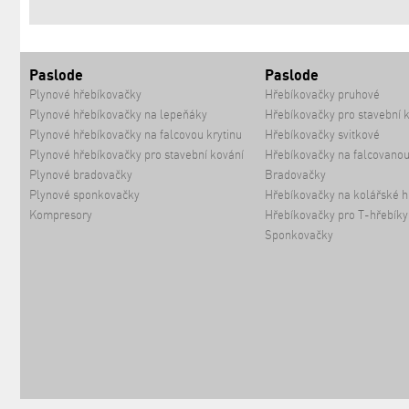
Paslode
Paslode
Plynové hřebíkovačky
Hřebíkovačky pruhové
Plynové hřebíkovačky na lepeňáky
Hřebíkovačky pro stavební 
Plynové hřebíkovačky na falcovou krytinu
Hřebíkovačky svitkové
Plynové hřebíkovačky pro stavební kování
Hřebíkovačky na falcovanou
Plynové bradovačky
Bradovačky
Plynové sponkovačky
Hřebíkovačky na kolářské h
Kompresory
Hřebíkovačky pro T-hřebíky
Sponkovačky