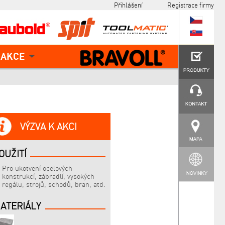
Přihlášení
Registrace firmy
AKCE
VÝZVA K AKCI
OUŽITÍ
Pro ukotvení ocelových
konstrukcí, zábradlí, vysokých
regálu, strojů, schodů, bran, atd.
ATERIÁLY