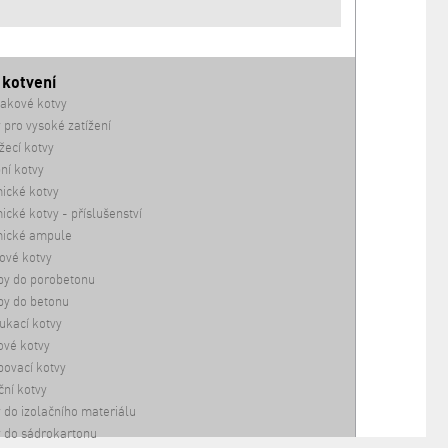
 kotvení
akové kotvy
 pro vysoké zatížení
ecí kotvy
ní kotvy
ické kotvy
cké kotvy - příslušenství
ické ampule
ové kotvy
by do porobetonu
by do betonu
ukací kotvy
vé kotvy
ovací kotvy
ční kotvy
 do izolačního materiálu
 do sádrokartonu