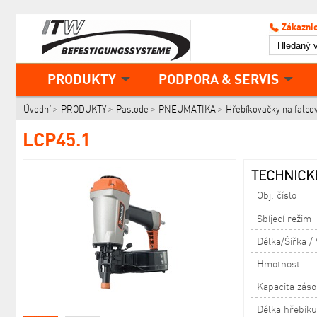
Zákaznic
PRODUKTY
PODPORA & SERVIS
Úvodní
PRODUKTY
Paslode
PNEUMATIKA
Hřebíkovačky na falco
LCP45.1
TECHNICKÉ
Obj. číslo
Sbíjecí režim
Délka/Šířka /
Hmotnost
Kapacita zás
Délka hřebíku