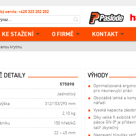
ký servis: +420 323 202 202
KE STAŽENÍ
O FIRMĚ
KONTAKT
vanou krytinu
 DETAILY
VÝHODY
575898
Optimalizovaná ergono
pro neunavující práci
Jednotlivý
Obzvláště lehké a kom
nářadí
 Výška
312/153/293 mm
Vysoká kapacita zásob
2,10 kg
Díky velké fl exibilitě h
pásce GN 0° je přídavn
obníku
150 hřebíků
talíř zbytečný
22 – 45 mm
Nastavení hloubky vstř