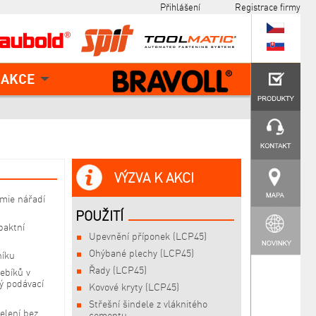
Přihlášení
Registrace firmy
AKCE
VÝZVA K AKCI
mie nářadí
POUŽITÍ
paktní
Upevnění příponek (LCP45)
Ohýbané plechy (LCP45)
níku
Řady (LCP45)
řebíků v
ý podávací
Kovové kryty (LCP45)
Střešní šindele z vláknitého
elení bez
cementu