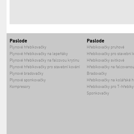
Paslode
Paslode
Plynové hřebíkovačky
Hřebíkovačky pruhové
Plynové hřebíkovačky na lepeňáky
Hřebíkovačky pro stavební 
Plynové hřebíkovačky na falcovou krytinu
Hřebíkovačky svitkové
Plynové hřebíkovačky pro stavební kování
Hřebíkovačky na falcovanou
Plynové bradovačky
Bradovačky
Plynové sponkovačky
Hřebíkovačky na kolářské h
Kompresory
Hřebíkovačky pro T-hřebíky
Sponkovačky