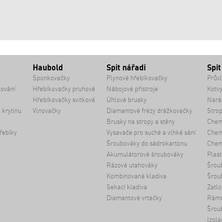
Haubold
Spit nářadí
Spit
Sponkovačky
Plynové hřebíkovačky
Průvl
kování
Hřebíkovačky pruhové
Nábojové přístroje
Kotvy
Hřebíkovačky svitkové
Úhlové brusky
Naráž
 krytinu
Vlnovačky
Diamantové frézy drážkovačky
Strop
Brusky na stropy a stěny
Chem
řebíky
Vysavače pro suché a vlhké sání
Chemi
Šroubováky do sádrokartonu
Chem
Akumulátorové šroubováky
Plast
Rázové utahováky
Šrou
Kombinovaná kladiva
Šrou
Sekací kladiva
Zatlo
Diamantové vrtačky
Rámo
Šroub
Izola