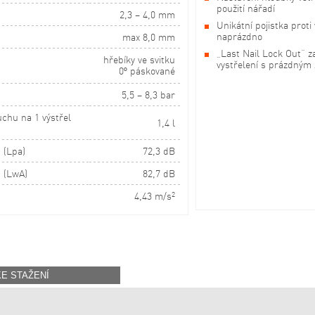
použití nářadí
u
2,3 – 4,0 mm
Unikátní pojistka proti
naprázdno
max 8,0 mm
„Last Nail Lock Out“ 
hřebíky ve svitku
vystřelení s prázdným
0° páskované
5,5 – 8,3 bar
chu na 1 výstřel
1,4 l
 (Lpa)
72,3 dB
 (LwA)
82,7 dB
4,43 m/s
2