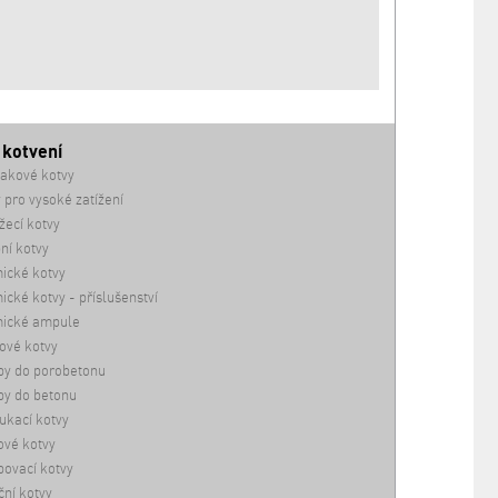
 kotvení
akové kotvy
 pro vysoké zatížení
ecí kotvy
ní kotvy
ické kotvy
cké kotvy - příslušenství
ické ampule
ové kotvy
by do porobetonu
by do betonu
ukací kotvy
vé kotvy
ovací kotvy
ční kotvy