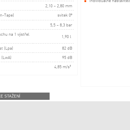
Individuálně nastavite
u
2,10 – 2,80 mm
In-Tape)
svitek 0°
5,5 – 8,3 bar
chu na 1 výstřel
1,90 l
t (Lpa)
82 dB
 (LwA)
95 dB
4,85 m/s²