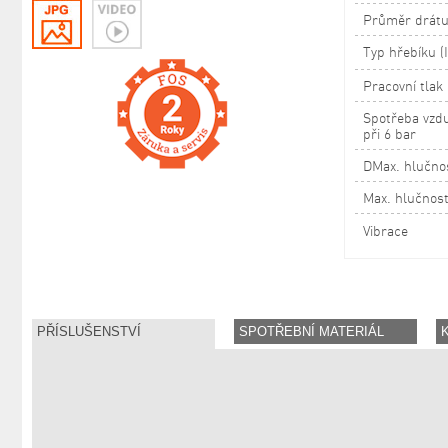
Průměr drát
Typ hřebíku (
Pracovní tlak
Spotřeba vzdu
při 6 bar
DMax. hlučnos
Max. hlučnost
Vibrace