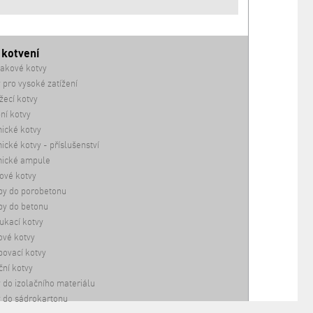
 kotvení
akové kotvy
 pro vysoké zatížení
ecí kotvy
ní kotvy
ické kotvy
cké kotvy - příslušenství
ické ampule
ové kotvy
by do porobetonu
by do betonu
ukací kotvy
vé kotvy
ovací kotvy
ční kotvy
 do izolačního materiálu
 do sádrokartonu