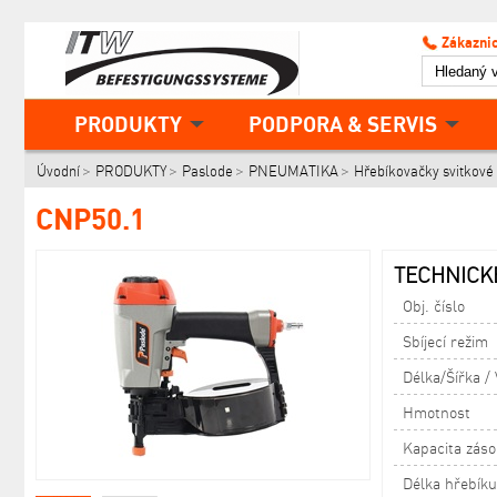
Zákaznic
PRODUKTY
PODPORA & SERVIS
Úvodní
PRODUKTY
Paslode
PNEUMATIKA
Hřebíkovačky svitkové
CNP50.1
TECHNICKÉ
Obj. číslo
Sbíjecí režim
Délka/Šířka /
Hmotnost
Kapacita zás
Délka hřebíku