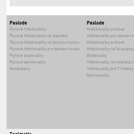
Paslode
Paslode
Plynové hřebíkovačky
Hřebíkovačky pruhové
Plynové hřebíkovačky na lepeňáky
Hřebíkovačky pro stavební 
Plynové hřebíkovačky na falcovou krytinu
Hřebíkovačky svitkové
Plynové hřebíkovačky pro stavební kování
Hřebíkovačky na falcovanou
Plynové bradovačky
Bradovačky
Plynové sponkovačky
Hřebíkovačky na kolářské h
Kompresory
Hřebíkovačky pro T-hřebíky
Sponkovačky