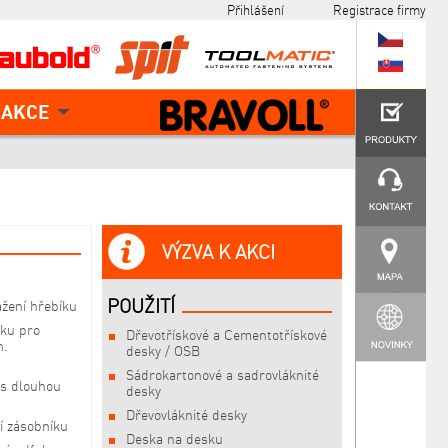
Přihlášení
Registrace firmy
AKCE
VÝZVA K AKCI
POUŽITÍ
ažení hřebíku
tku pro
Dřevotřískové a Cementotřískové
n.
desky / OSB
Sádrokartonové a sadrovláknité
 s dlouhou
desky
Dřevovláknité desky
í zásobníku
Deska na desku