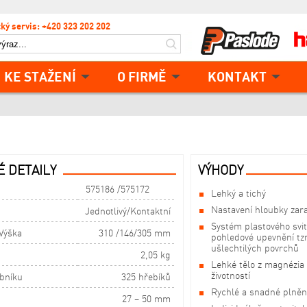
ký servis: +420 323 202 202
KE STAŽENÍ
O FIRMĚ
KONTAKT
 DETAILY
VÝHODY
575186 /575172
Lehký a tichý
Nastavení hloubky zar
Jednotlivý/Kontaktní
Systém plastového svi
 Výška
310 /146/305 mm
pohledové upevnění tz
ušlechtilých povrchů
2,05 kg
Lehké tělo z magnézia
životností
obníku
325 hřebíků
Rychlé a snadné plněn
27 – 50 mm