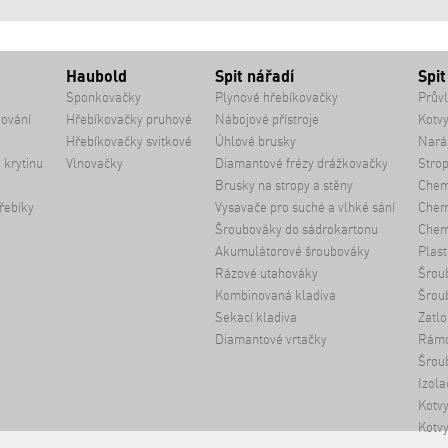
Haubold
Spit nářadí
Spit
Sponkovačky
Plynové hřebíkovačky
Průvl
kování
Hřebíkovačky pruhové
Nábojové přístroje
Kotvy
Hřebíkovačky svitkové
Úhlové brusky
Naráž
 krytinu
Vlnovačky
Diamantové frézy drážkovačky
Strop
Brusky na stropy a stěny
Chem
řebíky
Vysavače pro suché a vlhké sání
Chemi
Šroubováky do sádrokartonu
Chem
Akumulátorové šroubováky
Plast
Rázové utahováky
Šrou
Kombinovaná kladiva
Šrou
Sekací kladiva
Zatlo
Diamantové vrtačky
Rámo
Šroub
Izola
Kotvy
Kotvy