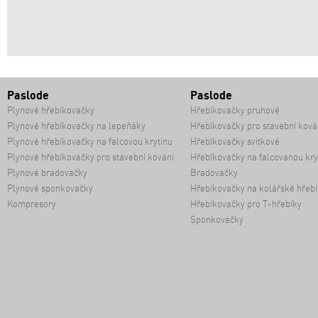
Paslode
Paslode
Plynové hřebíkovačky
Hřebíkovačky pruhové
Plynové hřebíkovačky na lepeňáky
Hřebíkovačky pro stavební ková
Plynové hřebíkovačky na falcovou krytinu
Hřebíkovačky svitkové
Plynové hřebíkovačky pro stavební kování
Hřebíkovačky na falcovanou kry
Plynové bradovačky
Bradovačky
Plynové sponkovačky
Hřebíkovačky na kolářské hřebí
Kompresory
Hřebíkovačky pro T-hřebíky
Sponkovačky