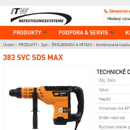
Zákaznický 
PRODUKTY
PODPORA & SERVIS
K
Úvodní
PRODUKTY
Spit
ŠROUBOVÁNÍ A VRTÁNÍ
Kombinovaná kladiv
383 SVC SDS MAX
TECHNICKÉ D
Obj. číslo
Výkon
Napětí
Hmotnost dle EP
Držák nástroje
Rychlost otáček p