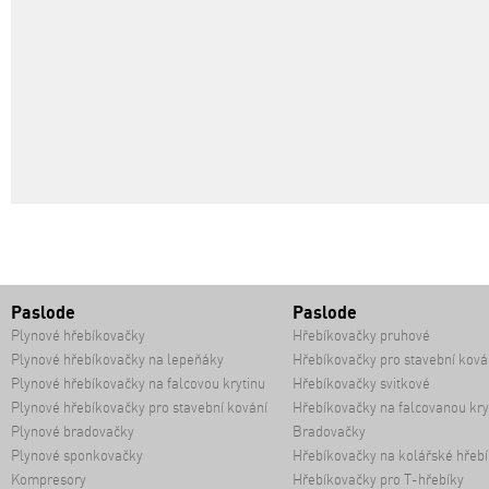
Paslode
Paslode
Plynové hřebíkovačky
Hřebíkovačky pruhové
Plynové hřebíkovačky na lepeňáky
Hřebíkovačky pro stavební ková
Plynové hřebíkovačky na falcovou krytinu
Hřebíkovačky svitkové
Plynové hřebíkovačky pro stavební kování
Hřebíkovačky na falcovanou kry
Plynové bradovačky
Bradovačky
Plynové sponkovačky
Hřebíkovačky na kolářské hřebí
Kompresory
Hřebíkovačky pro T-hřebíky