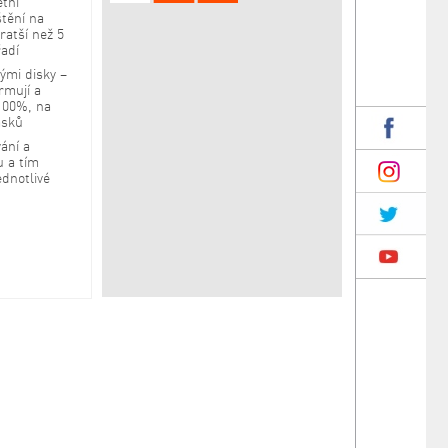
tní
tění na
ratší než 5
řadí
ými disky –
rmují a
100%, na
ásků
ání a
u a tím
ednotlivé