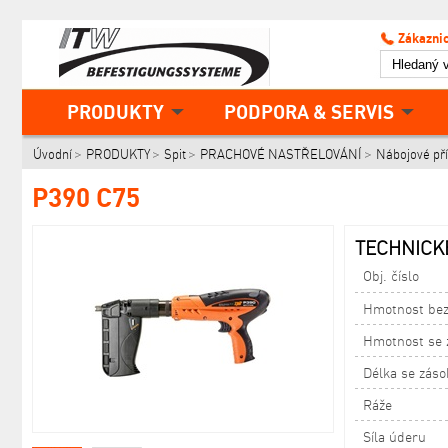
Zákaznic
PRODUKTY
PODPORA & SERVIS
Úvodní
PRODUKTY
Spit
PRACHOVÉ NASTŘELOVÁNÍ
Nábojové pří
P390 C75
TECHNICKÉ
Obj. číslo
Hmotnost bez
Hmotnost se 
Délka se zás
Ráže
Síla úderu