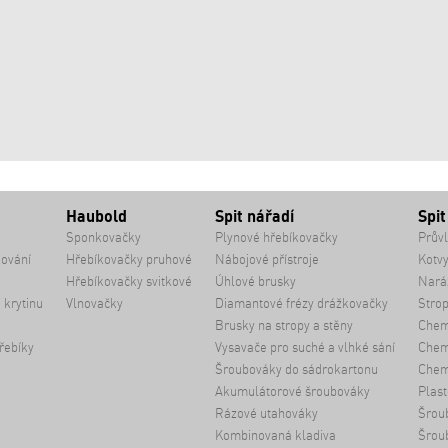
Haubold
Spit nářadí
Spit
Sponkovačky
Plynové hřebíkovačky
Průvl
kování
Hřebíkovačky pruhové
Nábojové přístroje
Kotvy
Hřebíkovačky svitkové
Úhlové brusky
Naráž
 krytinu
Vlnovačky
Diamantové frézy drážkovačky
Strop
Brusky na stropy a stěny
Chem
řebíky
Vysavače pro suché a vlhké sání
Chemi
Šroubováky do sádrokartonu
Chem
Akumulátorové šroubováky
Plast
Rázové utahováky
Šrou
Kombinovaná kladiva
Šrou