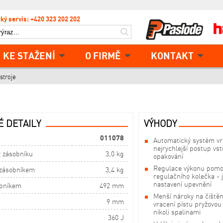
ký servis: +420 323 202 202
KE STAŽENÍ
O FIRMĚ
KONTAKT
stroje
 DETAILY
VÝHODY
011078
Automatický systém vra
nejrychlejší postup vst
 zásobníku
3,0 kg
opakování
Regulace výkonu pomo
zásobníkem
3,4 kg
regulačního kolečka -
nastavení upevnění
obníkem
492 mm
Menší nároky na čištěn
9 mm
vracení pístu pryžovou
nikoli spalinami
360 J