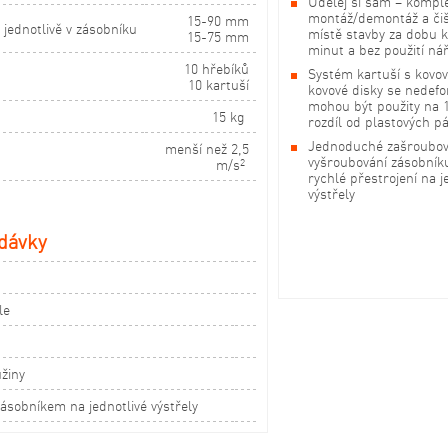
Udělej si sám – komple
montáž/demontáž a čiš
15-90 mm
 jednotlivě v zásobníku
místě stavby za dobu k
15-75 mm
minut a bez použití ná
10 hřebíků
Systém kartuší s kovov
10 kartuší
kovové disky se nedefo
mohou být použity na 
15 kg
rozdíl od plastových p
Jednoduché zašroubov
menší než 2,5
vyšroubování zásobník
m/s
2
rychlé přestrojení na j
výstřely
dávky
le
žiny
ásobníkem na jednotlivé výstřely