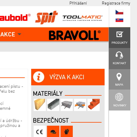
Přihlášení
Registrace firmy
AKCE
VÝZVA K AKCI
cení pístu -
řelu bez
MATERIÁLY
cí
 jemné
BEZPEČNOST
í a údržbu -
 pružinou a