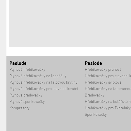
Paslode
Paslode
Plynové hřebíkovačky
Hřebíkovačky pruhové
Plynové hřebíkovačky na lepeňáky
Hřebíkovačky pro stavební 
Plynové hřebíkovačky na falcovou krytinu
Hřebíkovačky svitkové
Plynové hřebíkovačky pro stavební kování
Hřebíkovačky na falcovanou
Plynové bradovačky
Bradovačky
Plynové sponkovačky
Hřebíkovačky na kolářské h
Kompresory
Hřebíkovačky pro T-hřebíky
Sponkovačky