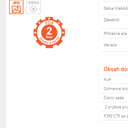
Délka hřebíků
Zásobník
Přítlačná síla
Vibrace
Obsah do
Kufr
Ochranné brý
Čisticí sada
2 pryžové pru
P390 C75 se z