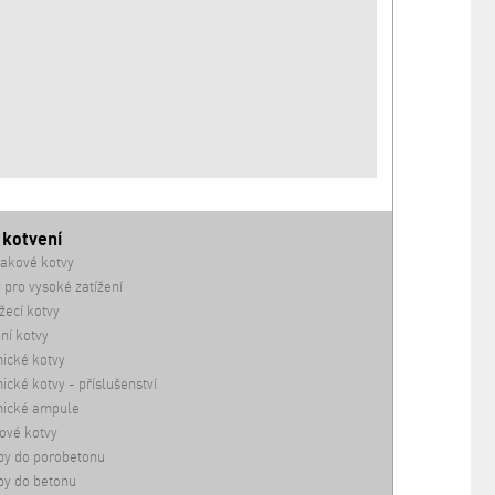
 kotvení
akové kotvy
 pro vysoké zatížení
ecí kotvy
ní kotvy
ické kotvy
cké kotvy - příslušenství
ické ampule
ové kotvy
by do porobetonu
by do betonu