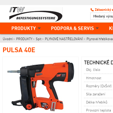
Zákaznický 
PRODUKTY
PODPORA & SERVIS
K
Úvodní
PRODUKTY
Spit
PLYNOVÉ NASTŘELOVÁNÍ
Plynové hřebíkova
PULSA 40E
TECHNICKÉ D
Obj. číslo
Hmotnost
Rozměry (DxŠxV)
Síla zaražení
Délka hřebíků
Provozní teplota