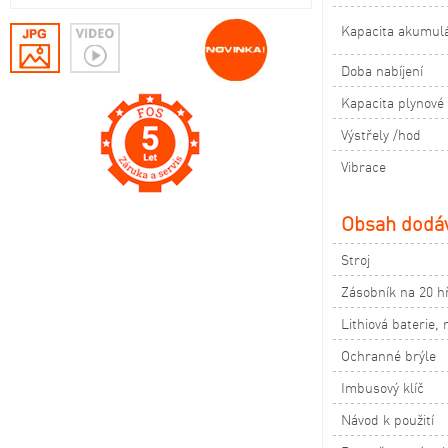
Kapacita akumul
Doba nabíjení
Kapacita plynové
Výstřely /hod
Vibrace
Obsah dodá
Stroj
Zásobník na 20 h
Lithiová baterie, 
Ochranné brýle
Imbuso
Návod k použití