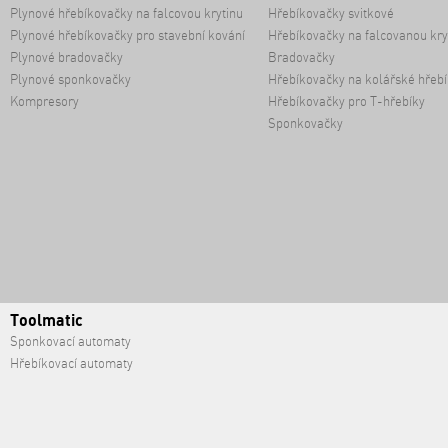
Plynové hřebíkovačky na falcovou krytinu
Hřebíkovačky svitkové
Plynové hřebíkovačky pro stavební kování
Hřebíkovačky na falcovanou kry
Plynové bradovačky
Bradovačky
Plynové sponkovačky
Hřebíkovačky na kolářské hřebí
Kompresory
Hřebíkovačky pro T-hřebíky
Sponkovačky
Toolmatic
Sponkovací automaty
Hřebíkovací automaty