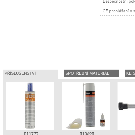
Bezpečnostní po
CE prohlášení o 
011773
013690