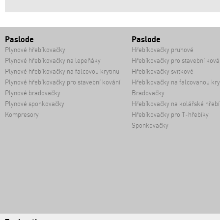
Paslode
Paslode
Plynové hřebíkovačky
Hřebíkovačky pruhové
Plynové hřebíkovačky na lepeňáky
Hřebíkovačky pro stavební ková
Plynové hřebíkovačky na falcovou krytinu
Hřebíkovačky svitkové
Plynové hřebíkovačky pro stavební kování
Hřebíkovačky na falcovanou kry
Plynové bradovačky
Bradovačky
Plynové sponkovačky
Hřebíkovačky na kolářské hřebí
Kompresory
Hřebíkovačky pro T-hřebíky
Sponkovačky