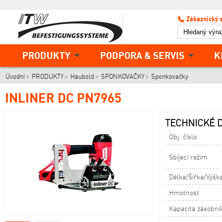
Zákaznický 
PRODUKTY
PODPORA & SERVIS
K
Úvodní
PRODUKTY
Haubold
SPONKOVAČKY
Sponkovačky
INLINER DC PN7965
TECHNICKÉ D
Obj. číslo
Sbíjecí režim
Délka/Šířka/Výšk
Hmotnost
Kapacita zásobní