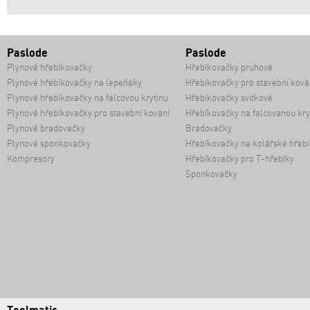
Paslode
Paslode
Plynové hřebíkovačky
Hřebíkovačky pruhové
Plynové hřebíkovačky na lepeňáky
Hřebíkovačky pro stavební ková
Plynové hřebíkovačky na falcovou krytinu
Hřebíkovačky svitkové
Plynové hřebíkovačky pro stavební kování
Hřebíkovačky na falcovanou kry
Plynové bradovačky
Bradovačky
Plynové sponkovačky
Hřebíkovačky na kolářské hřebí
Kompresory
Hřebíkovačky pro T-hřebíky
Sponkovačky