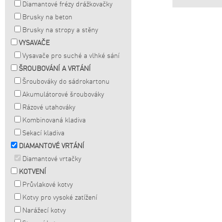
Diamantové frézy drážkovačky
Brusky na beton
Brusky na stropy a stěny
VYSAVAČE
Vysavače pro suché a vlhké sání
ŠROUBOVÁNÍ A VRTÁNÍ
Šroubováky do sádrokartonu
Akumulátorové šroubováky
Rázové utahováky
Kombinovaná kladiva
Sekací kladiva
DIAMANTOVÉ VRTÁNÍ
Diamantové vrtačky
KOTVENÍ
Průvlakové kotvy
Kotvy pro vysoké zatížení
Narážecí kotvy