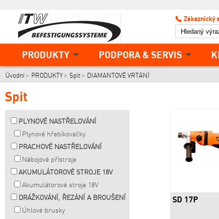
Zákaznický 
PRODUKTY
PODPORA & SERVIS
K
Úvodní
PRODUKTY
Spit
DIAMANTOVÉ VRTÁNÍ
Spit
PLYNOVÉ NASTŘELOVÁNÍ
Plynové hřebíkovačky
PRACHOVÉ NASTŘELOVÁNÍ
Nábojové přístroje
AKUMULÁTOROVÉ STROJE 18V
Akumulátorové stroje 18V
DRÁŽKOVÁNÍ, ŘEZÁNÍ A BROUŠENÍ
SD 17P
Úhlové brusky