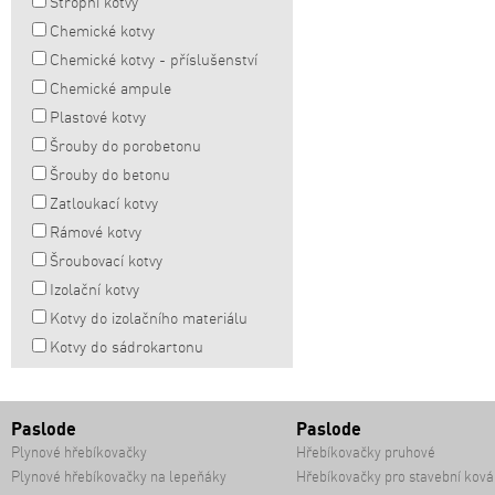
Stropní kotvy
Chemické kotvy
Chemické kotvy - příslušenství
Chemické ampule
Plastové kotvy
Šrouby do porobetonu
Šrouby do betonu
Zatloukací kotvy
Rámové kotvy
Šroubovací kotvy
Izolační kotvy
Kotvy do izolačního materiálu
Kotvy do sádrokartonu
Paslode
Paslode
Plynové hřebíkovačky
Hřebíkovačky pruhové
Plynové hřebíkovačky na lepeňáky
Hřebíkovačky pro stavební ková