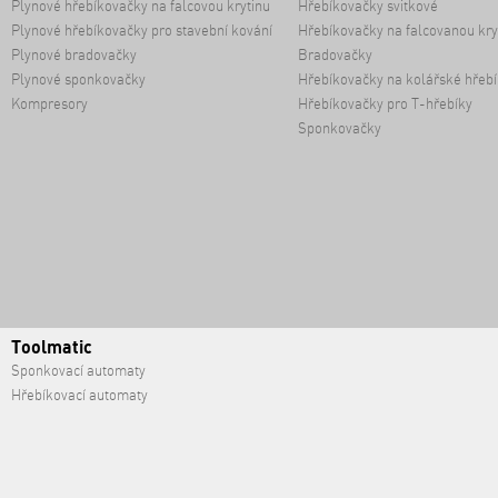
Plynové hřebíkovačky na falcovou krytinu
Hřebíkovačky svitkové
Plynové hřebíkovačky pro stavební kování
Hřebíkovačky na falcovanou kry
Plynové bradovačky
Bradovačky
Plynové sponkovačky
Hřebíkovačky na kolářské hřebí
Kompresory
Hřebíkovačky pro T-hřebíky
Sponkovačky
Toolmatic
Sponkovací automaty
Hřebíkovací automaty